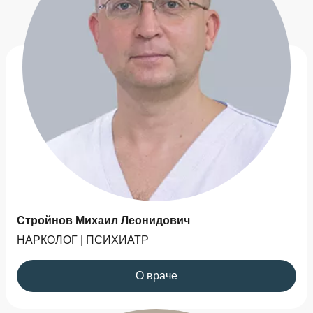
осуществлялся квалифицированным врачом,
который подберет оптимальный препарат и
дозировку, а также будет следить за состоянием
пациента.
Медикаментозное лечение является лишь частью
комплексной терапии алкоголизма, и оно чаще
всего используется в сочетании с
психотерапевтическими методами для
достижения наилучших результатов.
Стройнов Михаил Леонидович
НАРКОЛОГ | ПСИХИАТР
О враче