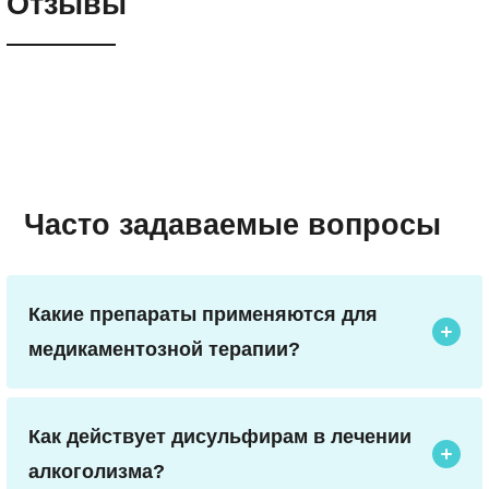
Отзывы
Часто задаваемые вопросы
Какие препараты применяются для
медикаментозной терапии?
Для медикаментозного лечения алкоголизма
используются несколько типов препаратов,
направленных на снижение тяги к алкоголю и
Как действует дисульфирам в лечении
предотвращение срывов. Одним из наиболее
алкоголизма?
известных препаратов является дисульфирам