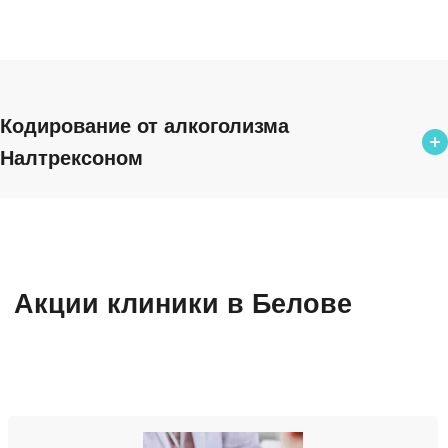
Кодирование от алкоголизма
Налтрексоном
Кодирование от алкоголизма Налтрексоном
от 14 000 ₽
Кодирование иглоукалыванием
Акции клиники в Белове
от 4 000 ₽
Кодирование уколом
от 20 000 ₽