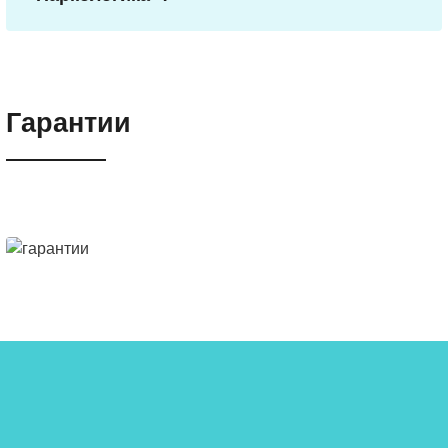
Мы используем многофакторный подход,
включающий индивидуальную и семейную
психотерапию, когнитивно-поведенческую
терапию и другие методики. Команда
Гарантии
специалистов составляет индивидуальный план
лечения и предлагает программы поддержки и
реабилитации.