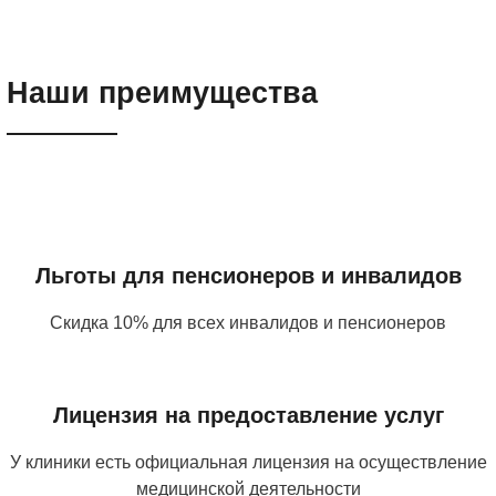
3 800 ₽
Лечение алкоголизма в стационаре
Наши преимущества
5 000 ₽
Лечение хронического алкоголизма
3 500 ₽
Льготы для пенсионеров и инвалидов
Горячая линия алкоголиков
Скидка 10% для всех инвалидов и пенсионеров
БЕСПЛАТНО
Лицензия на предоставление услуг
У клиники есть официальная лицензия на осуществление
медицинской деятельности