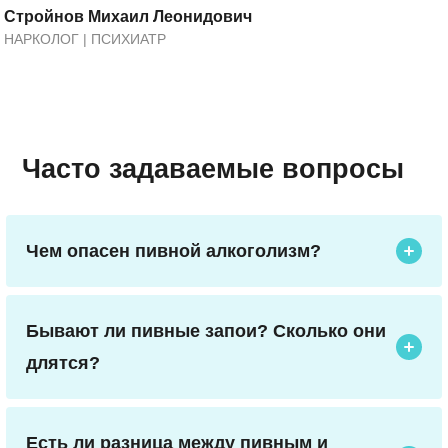
Стройнов Михаил Леонидович
НАРКОЛОГ | ПСИХИАТР
Часто задаваемые вопросы
Чем опасен пивной алкоголизм?
Опасен тем, что приводит к серьезным
заболеваниям печени, сердца, повышает риск
развития рака, а также вызывает
Бывают ли пивные запои? Сколько они
психологическую зависимость и социальные
длятся?
проблемы.
Да, пивные запои бывают, и они продолжаются
от нескольких дней до нескольких недель, в
зависимости от индивидуальных особенностей
Есть ли разница между пивным и