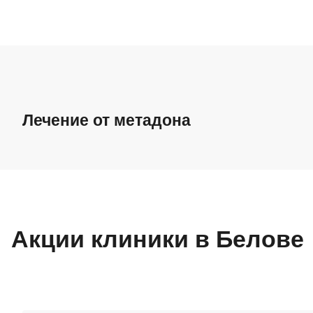
Лечение от метадона
Лечение от метадона
Снятие ломки
Акции клиники в Белове
Лечение подростковой наркомании
Детоксикация от наркотиков