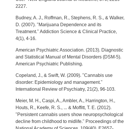
2227.
Budney, A. J., Roffman, R., Stephens, R. S., & Walker,
D. (2007). "Marijuana Dependence and its
Treatment." Addiction Science & Clinical Practice,
4(1), 4-16.
American Psychiatric Association. (2013). Diagnostic
and Statistical Manual of Mental Disorders (DSM-5).
American Psychiatric Publishing.
Copeland, J., & Swift, W. (2009). "Cannabis use
disorder: Epidemiology and management."
International Review of Psychiatry, 21(2), 96-103.
Meier, M. H., Caspi, A., Ambler, A., Harrington, H.,
Houts, R., Keefe, R. S., ... & Moffitt, T. E. (2012).
"Persistent cannabis users show neuropsychological
decline from childhood to midlife." Proceedings of the
National Academy of Sciences, 109(40), E2657-